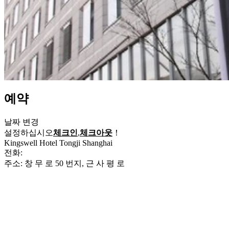
예약
날짜 변경
설정하십시오
체크인
,
체크아웃
！
Kingswell Hotel Tongji Shanghai
전화:
+86-21-33626888
주소: 창 무 로 50 번지, 근 사 평 로